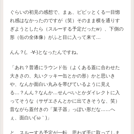
ぐらいの初見の感想で、まぁ、ビビッとくる一目惚
れ感はなかったのですが（笑）そのまま横を通りす
ぎようとしたら（スルーする予定だったw）、下側の
形（缶の全体像）がふと目に入って来て…
んん？(。-∀-)となったんですね。
「あれ？普通にラウンド缶（よくある蓋に合わせた
大きさの、丸いクッキー缶とかの形）かと思いき
や、なんか面白い丸みを帯びているように見え
る…？んん？なんか…せんべいとかダイレクトに入
ってそうな（サザエさんとかに出てきそうな、笑）
昔ながら蓋付きの「菓子器」っぽい形だな……へ
ぇ、面白い(´ω｀)」
と、スルーする予定が一転、思わず手に取ってしま