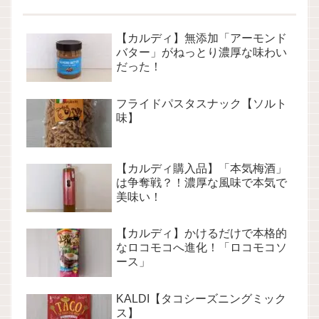
【カルディ】無添加「アーモンド
バター」がねっとり濃厚な味わい
だった！
フライドパスタスナック【ソルト
味】
【カルディ購入品】「本気梅酒」
は争奪戦？！濃厚な風味で本気で
美味い！
【カルディ】かけるだけで本格的
なロコモコへ進化！「ロコモコソ
ース」
KALDI【タコシーズニングミック
ス】