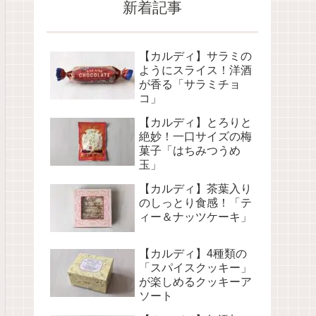
新着記事
【カルディ】サラミの
ようにスライス！洋酒
が香る「サラミチョ
コ」
【カルディ】とろりと
絶妙！一口サイズの梅
菓子「はちみつうめ
玉」
【カルディ】茶葉入り
のしっとり食感！「テ
ィー＆ナッツケーキ」
【カルディ】4種類の
「スパイスクッキー」
が楽しめるクッキーア
ソート