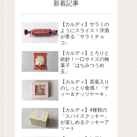
新着記事
【カルディ】サラミの
ようにスライス！洋酒
が香る「サラミチョ
コ」
【カルディ】とろりと
絶妙！一口サイズの梅
菓子「はちみつうめ
玉」
【カルディ】茶葉入り
のしっとり食感！「テ
ィー＆ナッツケーキ」
【カルディ】4種類の
「スパイスクッキー」
が楽しめるクッキーア
ソート