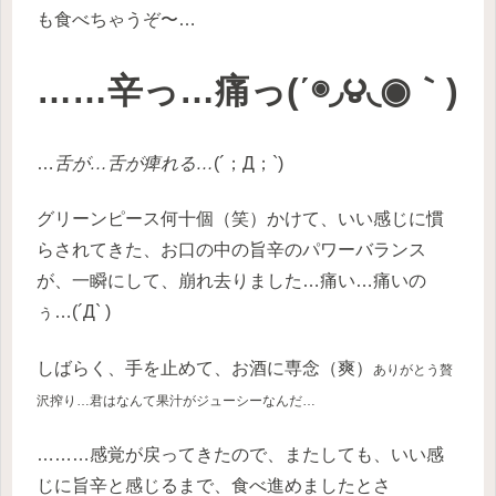
も食べちゃうぞ〜…
……辛っ…痛っ(΄◉◞౪◟◉｀)
…
舌が…舌が痺れる…
(´；Д；`)
グリーンピース何十個（笑）かけて、いい感じに慣
らされてきた、お口の中の旨辛のパワーバランス
が、一瞬にして、崩れ去りました…痛い…痛いの
ぅ…(´Д` )
しばらく、手を止めて、お酒に専念（爽）
ありがとう贅
沢搾り…君はなんて果汁がジューシーなんだ…
………感覚が戻ってきたので、またしても、いい感
じに旨辛と感じるまで、食べ進めましたとさ