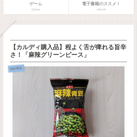
ゲーム
電子書籍のススメ！
Game
ebook
【カルディ購入品】程よく舌が痺れる旨辛
さ！「麻辣グリーンピース」
他社製品