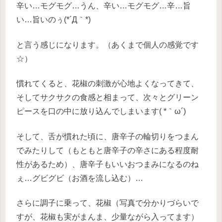
辛い…モグモグ…うん、辛い…モグモグ…辛…旨
い…旨いのぅ(*´Д｀*)
と言う感じになります。（あくまで個人の感覚です
☆）
慣れてくると、花椒の刺激が心地よくなってきて、
そしてサクサクの食感と相まって、次々とグリーン
ピースを口の中に放り込んでしまいます( *｀ω´)
そして、舌が慣れた頃に、唐辛子の輪切りをつまん
でみたりして（もともと唐辛子の辛さにある程度耐
性があるため）、唐辛子もいいおつまみになるのね
ぇ…グビグビ（お酒を流し込む）…
さらに調子に乗って、花椒（写真で分かりづらいで
すが、花椒も実がまんま、少量ながら入ってます）