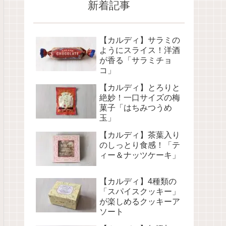
新着記事
【カルディ】サラミの
ようにスライス！洋酒
が香る「サラミチョ
コ」
【カルディ】とろりと
絶妙！一口サイズの梅
菓子「はちみつうめ
玉」
【カルディ】茶葉入り
のしっとり食感！「テ
ィー＆ナッツケーキ」
【カルディ】4種類の
「スパイスクッキー」
が楽しめるクッキーア
ソート