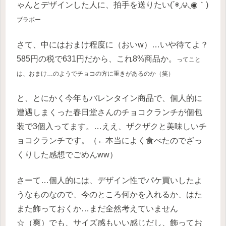
ゃんとデザインした人に、拍手を送りたい(΄◉◞౪◟◉｀)
ブラボー
さて、中にはおまけ程度に（おいw）…いや待てよ？
585円の税で631円だから、これ8%商品か。
ってこと
は、おまけ…のようでチョコの方に重きがあるのか（笑）
と、とにかく今年もバレンタイン商品で、個人的に
遭遇しまくった春日堂さんのチョコクランチが個包
装で3個入ってます。…ええ、ザクザクと美味しいチ
ョコクランチです。（←本当によく食べたのでざっ
くりした感想でごめんww）
さーて…個人的には、デザイン性でパケ買いしたよ
うなものなので、今のところ何かを入れるか、はた
また飾っておくか…まだ全然考えていません
☆（爽）でも、サイズ感もいい感じだし、飾ってお