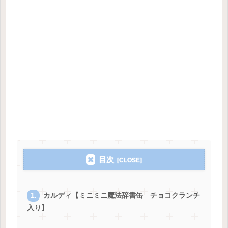
目次
カルディ【ミニミニ魔法辞書缶 チョコクランチ
入り】