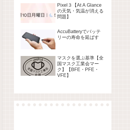
Pixel３【At A Glance
の天気・気温が消える
問題】
AccuBatteryでバッテ
リーの寿命を延ばす
マスクを選ぶ基準【全
国マスク工業会マー
ク】【BFE・PFE・
VFE】