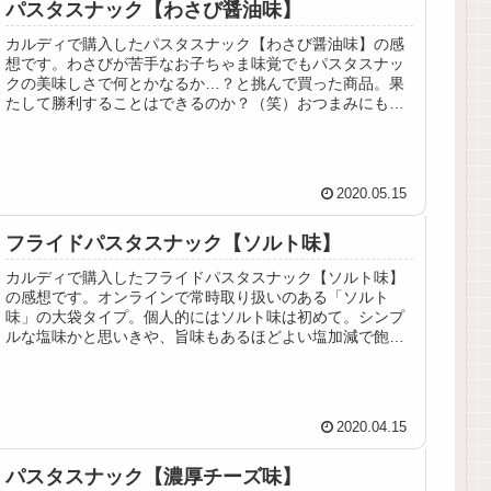
パスタスナック【わさび醤油味】
カルディで購入したパスタスナック【わさび醤油味】の感
想です。わさびが苦手なお子ちゃま味覚でもパスタスナッ
クの美味しさで何とかなるか…？と挑んで買った商品。果
たして勝利することはできるのか？（笑）おつまみにもピ
ッタリ！大人向けフレーバー。
2020.05.15
フライドパスタスナック【ソルト味】
カルディで購入したフライドパスタスナック【ソルト味】
の感想です。オンラインで常時取り扱いのある「ソルト
味」の大袋タイプ。個人的にはソルト味は初めて。シンプ
ルな塩味かと思いきや、旨味もあるほどよい塩加減で飽き
がこずカリカリとひたすら食べ完食♪
2020.04.15
パスタスナック【濃厚チーズ味】