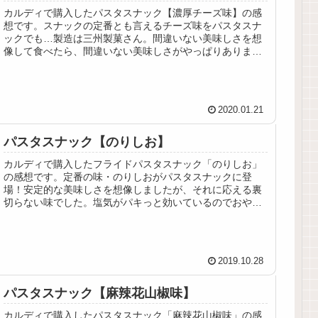
カルディで購入したパスタスナック【濃厚チーズ味】の感
想です。スナックの定番とも言えるチーズ味をパスタスナ
ックでも…製造は三州製菓さん。間違いない美味しさを想
像して食べたら、間違いない美味しさがやっぱりありまし
た。濃いので飲みたくなりますな…
2020.01.21
パスタスナック【のりしお】
カルディで購入したフライドパスタスナック「のりしお」
の感想です。定番の味・のりしおがパスタスナックに登
場！安定的な美味しさを想像しましたが、それに応える裏
切らない味でした。塩気がパキっと効いているのでおやつ
にもお酒のおつまみにもぴったり！
2019.10.28
パスタスナック【麻辣花山椒味】
カルディで購入したパスタスナック「麻辣花山椒味」の感